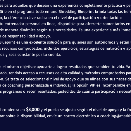
 es para aquellos que desean una experiencia completamente práctica y pe
 Si bien el programa todo en uno Shredding Blueprint brinda todas las her
, la diferencia clave radica en el nivel de participación y orientación:
u entrenador personal en línea, disponible para ofrecerte comentarios en
n de manera dinámica según tus necesidades. Es una experiencia más inmer
 de responsabilidad y apoyo.
Blueprint es una excelente solución para quienes son autónomos y están l
recursos comprobados, incluidos ejercicios, estrategias de nutrición y a
ios y seas constante por tu cuenta.
l mismo objetivo: ayudarte a lograr resultados que cambien tu vida. Ya s
ado, tendrás acceso a recursos de alta calidad y métodos comprobados par
n. Se trata de seleccionar el nivel de apoyo que se alinea con sus necesida
n de coaching personalizada e individual, la opción VIP es incomparable e
 programas ofrecen resultados: ¡usted decide cuánta participación necesit
$3,000
al comienza en
y el precio se ajusta según el nivel de apoyo y la f
ar sobre la disponibilidad, envíe un correo electrónico a
coaching@markb