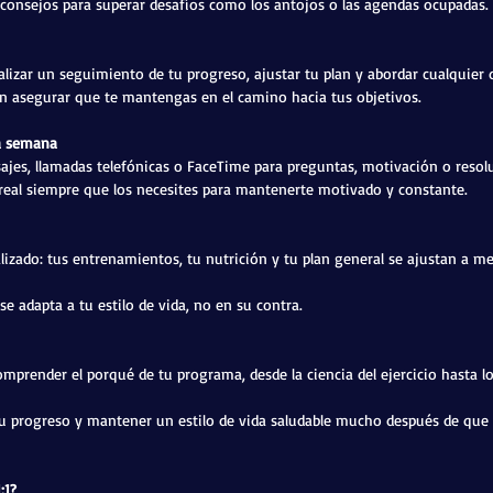
y consejos para superar desafíos como los antojos o las agendas ocupadas.
alizar un seguimiento de tu progreso, ajustar tu plan y abordar cualquier 
en asegurar que te mantengas en el camino hacia tus objetivos.
la semana
sajes, llamadas telefónicas o FaceTime para preguntas, motivación o resol
real siempre que los necesites para mantenerte motivado y constante.
zado: tus entrenamientos, tu nutrición y tu plan general se ajustan a m
se adapta a tu estilo de vida, no en su contra.
omprender el porqué de tu programa, desde la ciencia del ejercicio hasta 
u progreso y mantener un estilo de vida saludable mucho después de que f
:1?